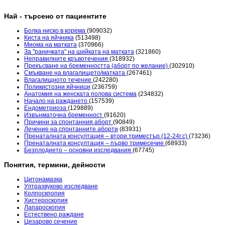
Най - търсено от пациентите
Болка ниско в корема
(909032)
Киста на яйчника
(513498)
Миома на матката
(370966)
За "раничката" на шийката на матката
(321860)
Неправилните кръвотечения
(318932)
Прекъсване на бременността (аборт по желание)
(302910)
Смъкване на влагалището/матката
(267461)
Влагалищното течение
(242280)
Поликистозни яйчници
(236759)
Анатомия на женската полова система
(234832)
Начало на раждането
(157539)
Ендометриоза
(129889)
Извънматочна бременност
(91620)
Причини за спонтанния аборт
(90849)
Лечение на спонтанните аборти
(83931)
Пренаталната консултация – втори триместър (12-24г.с)
(73236)
Пренаталната консултация – първо тримесечие
(68933)
Безплодието – основни изследвания
(67745)
Понятия, термини, дейности
Цитонамазка
Ултразвуково изследване
Колпоскпопия
Хистероскопия
Лапароскопия
Естествено раждане
Цезарово сечение