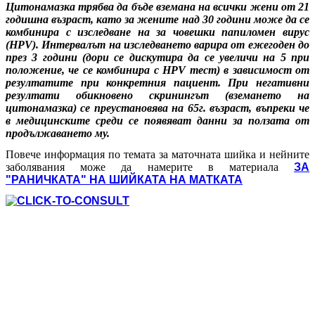
Цитонамазка трябва да бъде вземана на всички жени от 21
годишна възраст, като за жените над 30 години може да се
комбинира с изследване на за човешки папиломен вирус
(HPV). Интервалът на изследването варира от ежегоден до
през 3 години (дори се дискутира да се увеличи на 5 при
положение, че се комбинира с HPV тест) в зависимост от
резултатите при конкретния пациент. При негативни
резултати обикновено скринингът (вземането на
цитонамазка) се преустановява на 65г. възраст, въпреки че
в медицинските среди се появяват данни за ползата от
продължаването му.
Повече информация по темата за маточната шийка и нейните
заболявания може да намерите в материала
ЗА
"РАНИЧКАТА" НА ШИЙКАТА НА МАТКАТА