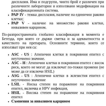
дисплазия. Има и подгрупи, чиито брой е различен при
различните лаборатории и използвани модификации на
класификационната система.
РАР IV
- тежка дисплазия, наличие на единични ракови
клетки;
РАР V
- наличие на множество ракови клетки,
инвазивен карцином.
По-разпространената глобално класификация в момента е
Бетезда, при която се държи сметка и за адекватността и
качеството на препарата. Основните термини, които се
използват при нея са:
ASC - US
: Атипични клетки в покривния епител с
неуточнено значние.
ASC - H
: Атипични клетки в покривния епител с висок
риск, които не могат да изключат по-тежки промени (не
може да се изключи HSIL)
АSG - US
: Атипични клетки в жлезистия епител с
неуточнено значение
LSIL
- Ниска степен на поражение на покривния
епител, включва и HPV инфекция,
HSIL
- Висока степен на поражение на покривния
епител
Съмнения за инвазивен карцином