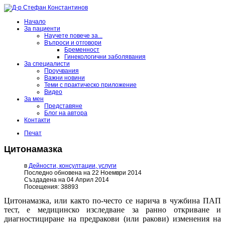
Начало
За пациенти
Научете повече за...
Въпроси и отговори
Бременност
Гинекологични заболявания
За специалисти
Проучвания
Важни новини
Теми с практическо приложение
Видео
За мен
Представяне
Блог на автора
Контакти
Печат
Цитонамазка
в
Дейности, консултации, услуги
Последно обновена на 22 Ноември 2014
Създадена на 04 Април 2014
Посещения: 38893
Цитонамазка, или както по-често се нарича в чужбина ПАП
тест, е медицинско изследване за ранно откриване и
диагностициране на предракови (или ракови) изменения на