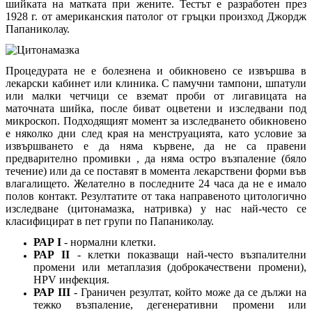
шийката на матката при жените. Тестът е разработен през
1928 г. от американския патолог от гръцки произход Джордж
Папаниколау.
Процедурата не е болезнена и обикновено се извършва в
лекарски кабинет или клиника. С памучни тампони, шпатули
или малки четчици се вземат проби от лигавицата на
маточната шийка, после биват оцветени и изследвани под
микроскоп. Подходящият момент за изследването обикновено
е няколко дни след края на менструацията, като условие за
извършването е да няма кървене, да не са правени
предварително промивки , да няма остро възпаление (бяло
течение) или да се поставят в момента лекарствени форми във
влагалището. Желателно в последните 24 часа да не е имало
полов контакт. Резултатите от така направеното цитологично
изследване (цитонамазка, натривка) у нас най-често се
класифицират в пет групи по Папаниколау.
РАР I
- нормални клетки.
РАР II
- клетки показващи най-често възпалителни
промени или метаплазия (доброкачествени промени),
HPV инфекция.
РАР III
- Граничен резултат, който може да се дължи на
тежко възпаление, дегенеративни промени или