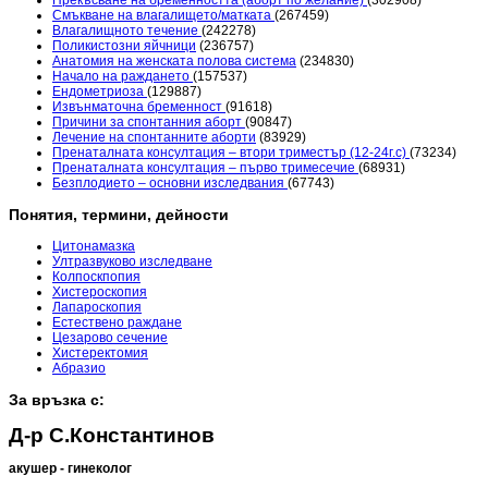
Прекъсване на бременността (аборт по желание)
(302908)
Смъкване на влагалището/матката
(267459)
Влагалищното течение
(242278)
Поликистозни яйчници
(236757)
Анатомия на женската полова система
(234830)
Начало на раждането
(157537)
Ендометриоза
(129887)
Извънматочна бременност
(91618)
Причини за спонтанния аборт
(90847)
Лечение на спонтанните аборти
(83929)
Пренаталната консултация – втори триместър (12-24г.с)
(73234)
Пренаталната консултация – първо тримесечие
(68931)
Безплодието – основни изследвания
(67743)
Понятия, термини, дейности
Цитонамазка
Ултразвуково изследване
Колпоскпопия
Хистероскопия
Лапароскопия
Естествено раждане
Цезарово сечение
Хистеректомия
Абразио
За връзка с:
Д-р С.Константинов
акушер - гинеколог