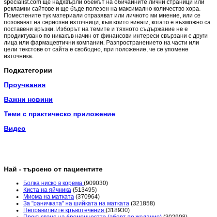
specialist.com ще надхвърли обемът на обичайните лични страници или
рекламни сайтове и ще бъде полезен на максимално количество хора.
Поместените тук материали отразяват или личното ми мнение, или се
позовават на сериозни източници, към които винаги, когато е възможно са
поставени връзки. Изборът на темите и тяхното съдържание не е
продиктувано по никакъв начин от финансови интереси свързани с други
лица или фармацевтични компании. Разпространението на части или
цели текстове от сайта е свободно, при положение, че се упомене
източника.
Подкатегории
Проучвания
Важни новини
Теми с практическо приложение
Видео
Най - търсено от пациентите
Болка ниско в корема
(909030)
Киста на яйчника
(513495)
Миома на матката
(370964)
За "раничката" на шийката на матката
(321858)
Неправилните кръвотечения
(318930)