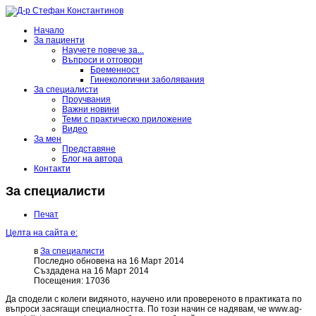
Начало
За пациенти
Научете повече за...
Въпроси и отговори
Бременност
Гинекологични заболявания
За специалисти
Проучвания
Важни новини
Теми с практическо приложение
Видео
За мен
Представяне
Блог на автора
Контакти
За специалисти
Печат
Целта на сайта е:
в
За специалисти
Последно обновена на 16 Март 2014
Създадена на 16 Март 2014
Посещения: 17036
Да сподели с колеги видяното, научено или провереното в практиката по
въпроси засягащи специалността. По този начин се надявам, че www.ag-