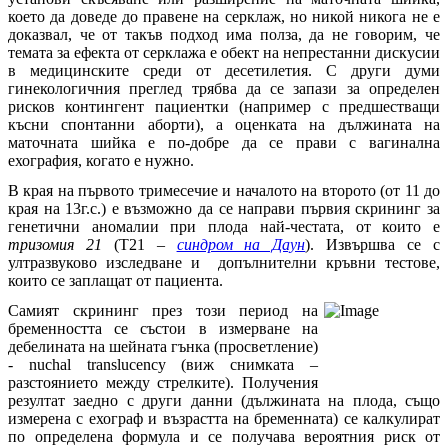
което да доведе до правене на серклаж, но никой никога не е
доказвал, че от такъв подход има полза, да не говорим, че
темата за ефекта от серклажа е обект на непрестанни дискусии
в медицинските среди от десетилетия. С други думи
гинекологичния преглед трябва да се запази за определен
рисков контингент пациентки (например с предшестващи
късни спонтанни аборти), а оценката на дължината на
маточната шийка е по-добре да се прави с вагинална
ехография, когато е нужно.
В края на първото тримесечие и началото на второто (от 11 до
края на 13г.с.) е възможно да се направи първия скрининг за
генетични аномалии при плода най-честата, от които е
тризомия 21
(Т21 –
синдром на Даун
). Извършва се с
ултразвуково изследване и допълнителни кръвни тестове,
които се заплащат от пациента.
Самият скрининг през този период на
бременността се състои в измерване на
дебелината на шейната гънка (просветление)
- nuchal translucency (виж снимката –
разстоянието между стрелките). Получения
резултат заедно с други данни (дължината на плода, също
измерена с ехограф и възрастта на бременната) се калкулират
по определена формула и се получава вероятния риск от