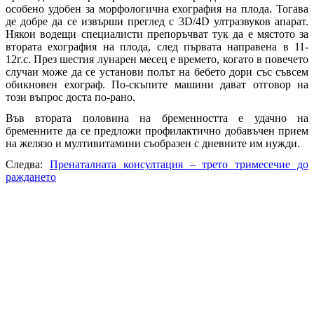
особено удобен за морфологична ехография на плода. Тогава
де добре да се извърши преглед с 3D/4D ултразвуков апарат.
Някои водещи специалисти препоръчват тук да е мястото за
втората ехография на плода, след първата направена в 11-
12г.с. През шестия лунарен месец е времето, когато в повечето
случаи може да се установи полът на бебето дори със съвсем
обикновен ехограф. По-скъпите машини дават отговор на
този въпрос доста по-рано.
Във втората половина на бременността е удачно на
бременните да се предложи профилактично добавъчен прием
на желязо и мултивитамини съобразен с дневните им нужди.
Следва:
Пренаталната консултация – трето тримесечие до
раждането