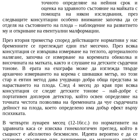
точното определяне на нейния срок и
оценка на здравното състояние на майката с
помощта на някои изследвания, през
следващите консултации особено внимание започва да се
отделя на състоянието на плода – наблюдение на развитието
му и откриване на евентуални малформации.
През втория триместър според действащите нормативи у нас
бременните се преглеждат един път месечно. През всяка
консултация се извършва измерване на теглото, артериалното
налягане, започва се измерване на коремната обиколка и
височината на матката, както и слушане на детските сърдечни
тонове. В ерата на ехографа може да изглежда твърде
архаично измерването на корема с шивашки метър, но този
стар и евтин метод дава учудващо добра обща представа за
нарастването на плода. След 4 месец до края при всяка
консултация се следят детските тонове – най-добре с
портативен доплеров детектор, който освен определяне на
точната честота позволява на бременната да чуе сърдечната
дейност на плода, което определено има добър ефект върху
психиката.
В четвърти лунарен месец (12-16г.с.) по нормативите на
здравната каса се изисква гинекологичен преглед, който в
същност е абсолютно безсмислен. Идеята вероятно е да се
установи скъсяване или разширение на маточната шийка,