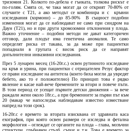
тризомия 21. Колкото по-дебела е гънката, толкова рискът е
по-голям. Смята се, че така могат да се открият 70-80% от
случаите с Т21, а ако методът се комбинира и с кръвни
изследвания (хормони) – до 85-90% В същност подобни
изменения могат да се наблюдават не само при синдром на
Даун (Т21), но и при други хромозомни отклонения у плода.
Важно уточнение – подобни методи не дават категоричен
отговор, дали плодът има генетична аномалия. Те само
определят риска от такава, за да може при пациентки
попаднали в групата с висок риск да се направят
допълнителни инвазивни изследвания.
През 5 лунарен месец (16-20г.с.) освен рутинното изследване
на кръв и урина, при пациентки с отрицателен Резус фактор
се прави изследване на антитела (които биха могли да увредят
бебето, ако то е положително) По принцип това е рядко
явление и касае най-вече бременните за втори и повече пъти.
В този период се усещат първите детски движения – за вече
раждали жени около 18г.с., а при бременните за първи път към
20 (макар че напоследък наблюдавам известно изместване
напред на този срок).
16-20г.с е времето за втората изисквана от здравната каса
ехография, при която освен размери се изследва и фетална
морфология – оглеждат се органите на плода – глава, мозъчни
структури, гръбначен стълб, сърце и т.н. Това е времето за