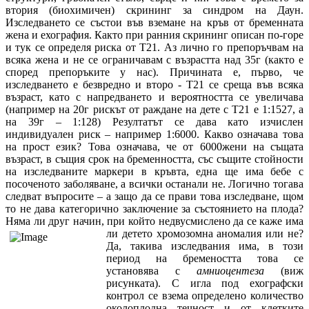
втория (биохимичен) скрининг за синдром на Даун.
Изследването се състои във вземане на кръв от бременната
жена и ехография. Както при ранния скрининг описан по-горе
и тук се определя риска от Т21. Аз лично го препоръчвам на
всяка жена и не се ограничавам с възрастта над 35г (както е
според препоръките у нас). Причината е, първо, че
изследването е безвредно и второ - Т21 се среща във всяка
възраст, като с напредването и вероятността се увеличава
(например на 20г рискът от раждане на дете с Т21 е 1:1527, а
на 39г – 1:128) Резултатът се дава като изчислен
индивидуален риск – например 1:6000. Какво означава това
на прост език? Това означава, че от 6000жени на същата
възраст, в същия срок на бременността, със същите стойности
на изследваните маркери в кръвта, една ще има бебе с
посоченото заболяване, а всички останали не. Логично тогава
следват въпросите – а защо да се прави това изследване, щом
то не дава категорично заключение за състоянието на плода?
Няма ли друг начин, при който недвусмислено да се каже има
ли детето хромозомна аномалия или не?
Да, такива изследвания има, в този
период на бремеността това се
установява с
амниоцентеза
(виж
рисунката). С игла под ехографски
контрол се взема определено количество
околоплодна течност и от клетките