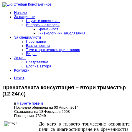
Начало
За пациенти
Научете повече за...
Въпроси и отговори
Бременност
Гинекологични заболявания
За специалисти
Проучвания
Важни новини
Теми с практическо приложение
Видео
За мен
Представяне
Блог на автора
Контакти
Печат
Пренаталната консултация – втори триместър
(12-24г.с)
в
Научете повече
Последно обновена на 03 Април 2014
Създадена на 18 Февруари 2008
Посещения: 73249
До като в първото тримесечие основните
цели са диагностициране на бременността,