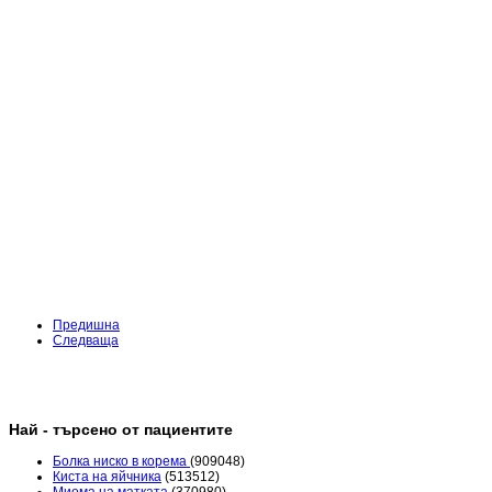
Предишна
Следваща
Най - търсено от пациентите
Болка ниско в корема
(909048)
Киста на яйчника
(513512)
Миома на матката
(370980)