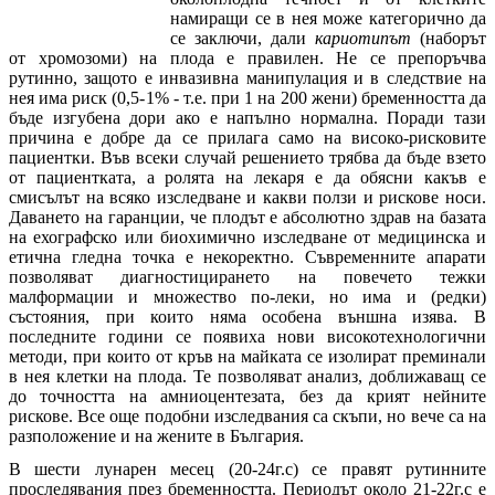
намиращи се в нея може категорично да
се заключи, дали
кариотипът
(наборът
от хромозоми) на плода е правилен. Не се препоръчва
рутинно, защото е инвазивна манипулация и в следствие на
нея има риск (0,5-1% - т.е. при 1 на 200 жени) бременността да
бъде изгубена дори ако е напълно нормална. Поради тази
причина е добре да се прилага само на високо-рисковите
пациентки. Във всеки случай решението трябва да бъде взето
от пациентката, а ролята на лекаря е да обясни какъв е
смисълът на всяко изследване и какви ползи и рискове носи.
Даването на гаранции, че плодът е абсолютно здрав на базата
на ехографско или биохимично изследване от медицинска и
етична гледна точка е некоректно. Съвременните апарати
позволяват диагностицирането на повечето тежки
малформации и множество по-леки, но има и (редки)
състояния, при които няма особена външна изява. В
последните години се появиха нови високотехнологични
методи, при които от кръв на майката се изолират преминали
в нея клетки на плода. Те позволяват анализ, доближаващ се
до точността на амниоцентезата, без да крият нейните
рискове. Все още подобни изследвания са скъпи, но вече са на
разположение и на жените в България.
В шести лунарен месец (20-24г.с) се правят рутинните
проследявания през бременността. Периодът около 21-22г.с е