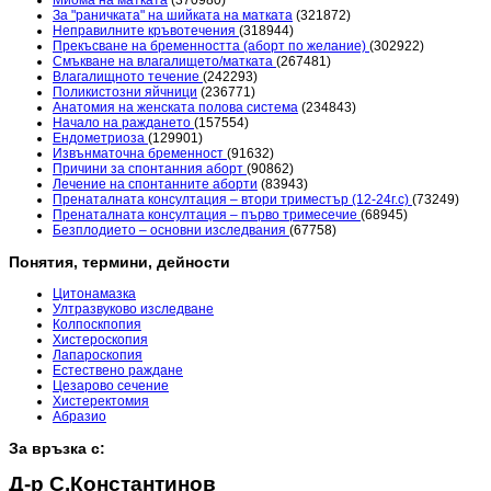
За "раничката" на шийката на матката
(321872)
Неправилните кръвотечения
(318944)
Прекъсване на бременността (аборт по желание)
(302922)
Смъкване на влагалището/матката
(267481)
Влагалищното течение
(242293)
Поликистозни яйчници
(236771)
Анатомия на женската полова система
(234843)
Начало на раждането
(157554)
Ендометриоза
(129901)
Извънматочна бременност
(91632)
Причини за спонтанния аборт
(90862)
Лечение на спонтанните аборти
(83943)
Пренаталната консултация – втори триместър (12-24г.с)
(73249)
Пренаталната консултация – първо тримесечие
(68945)
Безплодието – основни изследвания
(67758)
Понятия, термини, дейности
Цитонамазка
Ултразвуково изследване
Колпоскпопия
Хистероскопия
Лапароскопия
Естествено раждане
Цезарово сечение
Хистеректомия
Абразио
За връзка с:
Д-р С.Константинов